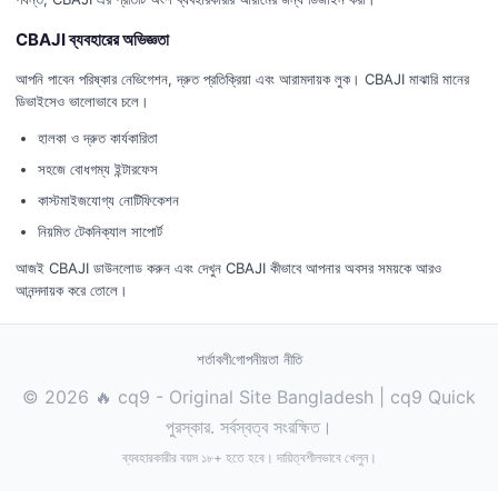
CBAJI ব্যবহারের অভিজ্ঞতা
আপনি পাবেন পরিষ্কার নেভিগেশন, দ্রুত প্রতিক্রিয়া এবং আরামদায়ক লুক। CBAJI মাঝারি মানের
ডিভাইসেও ভালোভাবে চলে।
হালকা ও দ্রুত কার্যকারিতা
সহজে বোধগম্য ইন্টারফেস
কাস্টমাইজযোগ্য নোটিফিকেশন
নিয়মিত টেকনিক্যাল সাপোর্ট
আজই CBAJI ডাউনলোড করুন এবং দেখুন CBAJI কীভাবে আপনার অবসর সময়কে আরও
আনন্দদায়ক করে তোলে।
শর্তাবলী
গোপনীয়তা নীতি
© 2026 🔥 cq9 - Original Site Bangladesh | cq9 Quick
পুরস্কার. সর্বস্বত্ব সংরক্ষিত।
ব্যবহারকারীর বয়স ১৮+ হতে হবে। দায়িত্বশীলভাবে খেলুন।