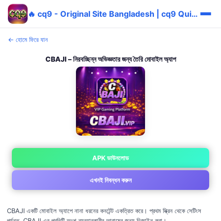
🔥 cq9 - Original Site Bangladesh | cq9 Quick পুরস্কার
← হোমে ফিরে যান
CBAJI – নিরবচ্ছিন্ন অভিজ্ঞতার জন্য তৈরি মোবাইল অ্যাপ
APK ডাউনলোড
এখনই নিবন্ধন করুন
CBAJI একটি মোবাইল অ্যাপে নানা ধরনের কনটেন্ট একত্রিত করে। প্রথম স্ক্রিন থেকে সেটিংস
পর্যন্ত, CBAJI এর প্রতিটি অংশ ব্যবহারকারীর আরামের জন্য ডিজাইন করা।