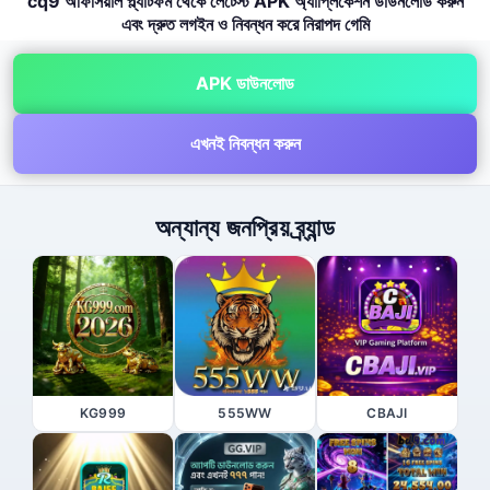
cq9 অফিসিয়াল প্ল্যাটফর্ম থেকে লেটেস্ট APK অ্যাপ্লিকেশন ডাউনলোড করুন
এবং দ্রুত লগইন ও নিবন্ধন করে নিরাপদ গেমি
APK ডাউনলোড
এখনই নিবন্ধন করুন
অন্যান্য জনপ্রিয় ব্র্যান্ড
KG999
555WW
CBAJI