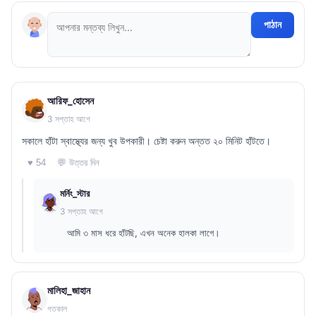
পাঠান
আরিফ_হোসেন
3 সপ্তাহ আগে
সকালে হাঁটা স্বাস্থ্যের জন্য খুব উপকারী। চেষ্টা করুন অন্তত ২০ মিনিট হাঁটতে।
💬 উত্তর দিন
♥ 54
মর্নিং_স্টার
3 সপ্তাহ আগে
আমি ৩ মাস ধরে হাঁটছি, এখন অনেক হালকা লাগে।
মালিহা_জাহান
গতকাল