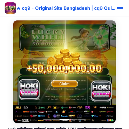
🔥 cq9 - Original Site Bangladesh | cq9 Quick পুরস্কার