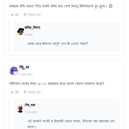
আজকে শপিং করতে গিয়ে পকেট ফাঁকা হয়ে গেল! কিন্তু জিনিসগুলো খুব সুন্দর। 😍
💬 উত্তর দিন
♥ 40
রাদিয়া_বিনতে
গতকাল
কোথা থেকে কিনলেন আপু? সেল কি এখনো আছে?
মিঠু_রয়
1 মাস আগে
স্মার্টফোন কেনার জন্য ১৫-২০ হাজারের মধ্যে ভালো কোনো সাজেশন আছে?
💬 উত্তর দিন
♥ 38
টেক_গুরু
1 মাস আগে
এই বাজেটে শাওমি বা রিয়েলমি দেখতে পারেন, ডিসপ্লে আর ক্যামেরা বেশ
ভালো।