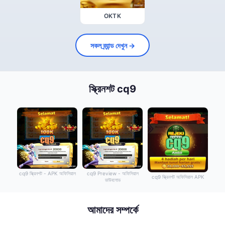
OKTK
সকল ব্র্যান্ড দেখুন →
স্ক্রিনশট cq9
cq9 স্ক্রিনশট - APK অফিসিয়াল
cq9 Preview - অফিসিয়াল
cq9 স্ক্রিনশট অফিসিয়াল APK
ডাউনলোড
আমাদের সম্পর্কে