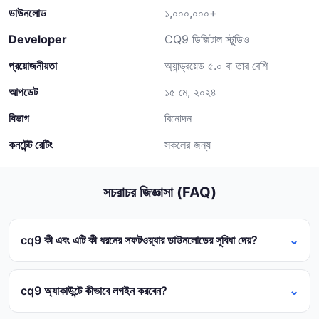
ডাউনলোড
১,০০০,০০০+
Developer
CQ9 ডিজিটাল স্টুডিও
প্রয়োজনীয়তা
অ্যান্ড্রয়েড ৫.০ বা তার বেশি
আপডেট
১৫ মে, ২০২৪
বিভাগ
বিনোদন
কনটেন্ট রেটিং
সকলের জন্য
সচরাচর জিজ্ঞাসা (FAQ)
cq9 কী এবং এটি কী ধরনের সফটওয়্যার ডাউনলোডের সুবিধা দেয়?
cq9 অ্যাকাউন্টে কীভাবে লগইন করবেন?