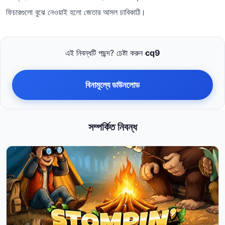
ফিচারগুলো বুঝে নেওয়াই হলো জেতার আসল চাবিকাঠি।
এই নিবন্ধটি পছন্দ? চেষ্টা করুন
cq9
বিনামূল্যে ডাউনলোড
সম্পর্কিত নিবন্ধ