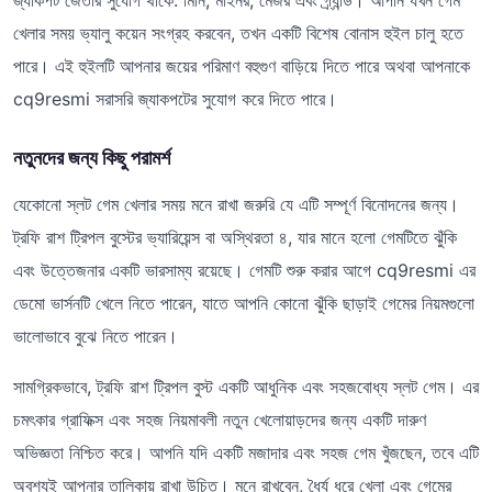
জ্যাকপট জেতার সুযোগ থাকে: মিনি, মাইনর, মেজর এবং গ্র্যান্ড। আপনি যখন গেম
খেলার সময় ভ্যালু কয়েন সংগ্রহ করবেন, তখন একটি বিশেষ বোনাস হুইল চালু হতে
পারে। এই হুইলটি আপনার জয়ের পরিমাণ বহুগুণ বাড়িয়ে দিতে পারে অথবা আপনাকে
cq9resmi সরাসরি জ্যাকপটের সুযোগ করে দিতে পারে।
নতুনদের জন্য কিছু পরামর্শ
যেকোনো স্লট গেম খেলার সময় মনে রাখা জরুরি যে এটি সম্পূর্ণ বিনোদনের জন্য।
ট্রফি রাশ ট্রিপল বুস্টের ভ্যারিয়েন্স বা অস্থিরতা ৪, যার মানে হলো গেমটিতে ঝুঁকি
এবং উত্তেজনার একটি ভারসাম্য রয়েছে। গেমটি শুরু করার আগে cq9resmi এর
ডেমো ভার্সনটি খেলে নিতে পারেন, যাতে আপনি কোনো ঝুঁকি ছাড়াই গেমের নিয়মগুলো
ভালোভাবে বুঝে নিতে পারেন।
সামগ্রিকভাবে, ট্রফি রাশ ট্রিপল বুস্ট একটি আধুনিক এবং সহজবোধ্য স্লট গেম। এর
চমৎকার গ্রাফিক্স এবং সহজ নিয়মাবলী নতুন খেলোয়াড়দের জন্য একটি দারুণ
অভিজ্ঞতা নিশ্চিত করে। আপনি যদি একটি মজাদার এবং সহজ গেম খুঁজছেন, তবে এটি
অবশ্যই আপনার তালিকায় রাখা উচিত। মনে রাখবেন, ধৈর্য ধরে খেলা এবং গেমের