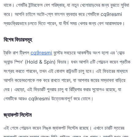
থাকে। গেমটির ইন্টারফেস বেশ পরিষ্কার, যা নতুন খেলোয়াড়দের জন্য বুঝতে সুবিধা
করে। আপনি চাইলে অটো-প্লে ফাংশন ব্যবহার করে গেমটিকে cq9resmi
স্বয়ংক্রিয়ভাবে চলতে দিতে পারেন, যা দীর্ঘ সময় খেলার জন্য বেশ আরামদায়ক।
বিশেষ ফিচারসমূহ
ট্রফি রাশ ট্রিপল
cq9resmi
বুস্টের সবচেয়ে আকর্ষণীয় অংশ হলো এর 'হোল্ড
অ্যান্ড স্পিন' (Hold & Spin) ফিচার। যখন আপনি ৫টি গোল্ডেন কয়েন প্রতীক
সংগ্রহ করতে পারবেন, তখন এই বোনাস রাউন্ডটি চালু হবে। এই ফিচারের মাধ্যমে
আপনি কয়েনগুলোকে লক করে রাখতে পারেন, যা আপনার জয়ের সম্ভাবনা বাড়িয়ে
দেয়। এছাড়া, এই ফিচারটি পুনরায় চালু বা রিট্রিগার করার সুযোগও রয়েছে, যা
গেমটিকে আরও cq9resmi উত্তেজনাপূর্ণ করে তোলে।
জ্যাকপট সিস্টেম
এই গেমে গোল্ডেন কয়েন লিঙ্ক জ্যাকপট সিস্টেম রয়েছে। এখানে চারটি স্তরের