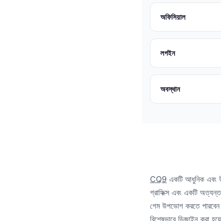
অফিসিয়াল
লগইন
অবস্থান
CQ9
একটি আধুনিক এবং উদ্
গ্রাফিক্স এবং একটি অত্যন
গেম উপভোগ করতে পারবেন যা
বিশেষভাবে ডিজাইন করা হয়