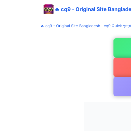
🔥 cq9 - Original Site Banglades
🔥 cq9 - Original Site Bangladesh | cq9 Quick পুরস্কা