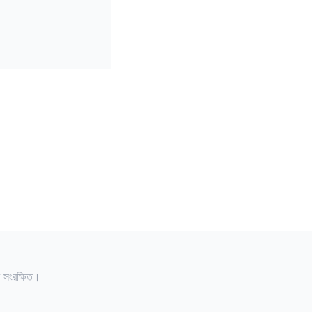
সংরক্ষিত।