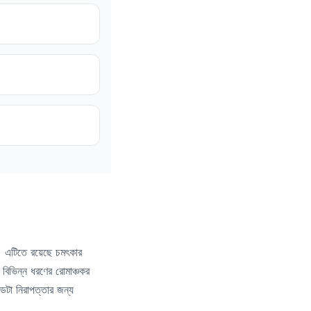
ে। এটিতে রয়েছে চমৎকার
বিভিন্ন ধরণের রোমাঞ্চকর
টা নিরাপত্তার জন্য